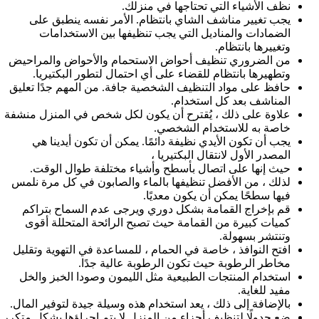
نظف الأشياء التي تحتاجها في منزلك.
يجب تغيير مناشف الشاي بانتظام. الأمر نفسه ينطبق على
الضمادات والمناديل التي يجب تنظيفها بين الاستخدامات
وتغييرها بانتظام.
من الضروري تنظيف أحواض الاستحمام والأحواض والمراحيض
وتطهيرها بانتظام للقضاء على أي احتمال لتطور البكتيريا.
حافظ على مواد التنظيف الشخصية جافة. من المهم جدًا تعليق
المناشف بعد كل استخدام.
علاوة على ذلك ، يُقترح أن يكون لكل شخص في المنزل منشفة
خاصة به للاستخدام الشخصي.
يجب أن تكون الأيدي نظيفة دائمًا. يمكن أن تكون أيدينا هي
المصدر الأول لانتقال البكتيريا ،
حيث إنها على اتصال بأسطح وأشياء مختلفة طوال الوقت.
لذلك ، من الأفضل تنظيفها بالماء والصابون في كل مرة نلمس
فيها سطحًا يمكن أن يكون معديًا.
قم بإخراج القمامة بشكل دوري ويرجى عدم السماح بتراكم
كميات كبيرة من القمامة حيث تصبح الرائحة المتحللة أقوى
وتنتشر بسهولة.
افتح النوافذ ، خاصة في الحمام ، للمساعدة في التهوية وتقليل
مخاطر الرطوبة حيث تكون الرطوبة عالية جدًا.
استخدام المنتجات الطبيعية مثل الليمون وصودا الخبز والخل
مفيد للغاية.
بالإضافة إلى ذلك ، يعد استخدام هذه وسيلة جيدة لتوفير المال.
ضع جدولًا لتنظيف أجزاء من المنزل لا يتم إجراؤها بشكل متكرر