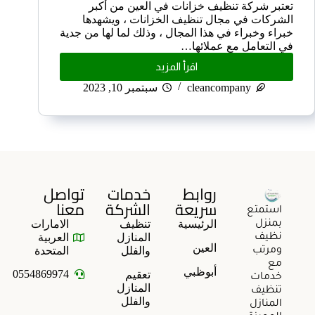
تعتبر شركة تنظيف خزانات في العين من أكبر
الشركات في مجال تنظيف الخزانات ، ويشهدها
خبراء وخبراء في هذا المجال ، وذلك لما لها من جدية
في التعامل مع عملائها…
اقرأ المزيد
cleancompany
سبتمبر 10, 2023
روابط
خدمات
تواصل
سريعة
الشركة
معنا
استمتع
الرئيسية
تنظيف
الامارات
بمنزل
المنازل
العربية
نظيف
العين
والفلل
المتحدة
ومرتب
مع
أبوظبي
0554869974
تعقيم
خدمات
المنازل
تنظيف
والفلل
المنازل