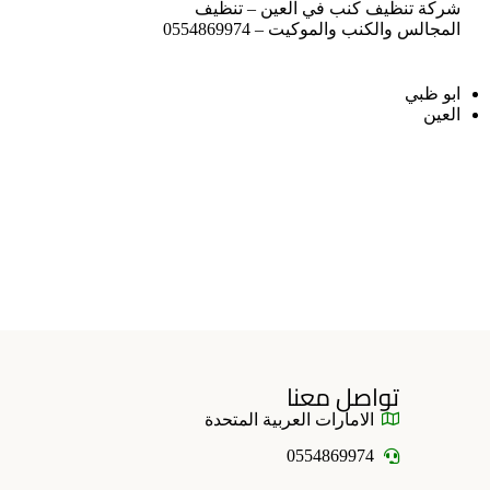
شركة تنظيف كنب في العين – تنظيف
المجالس والكنب والموكيت – 0554869974
ابو ظبي
العين
تواصل معنا
الامارات العربية المتحدة
0554869974