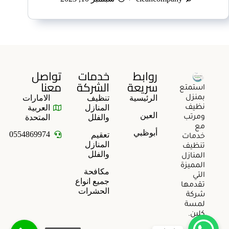
روابط
خدمات
تواصل
سريعة
الشركة
معنا
استمتع
الرئيسية
تنظيف
الامارات
بمنزل
المنازل
العربية
نظيف
العين
والفلل
المتحدة
ومرتب
مع
أبوظبي
0554869974
تعقيم
خدمات
المنازل
تنظيف
والفلل
المنازل
المميزة
مكافحة
التي
جميع انواع
تقدمها
الحشرات
شركة
لمسة
كلين.