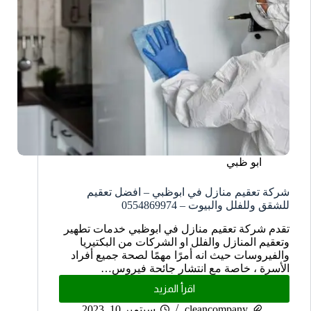
ابو ظبي
شركة تعقيم منازل في ابوظبي – افضل تعقيم
للشقق وللفلل والبيوت – 0554869974
تقدم شركة تعقيم منازل في ابوظبي خدمات تطهير
وتعقيم المنازل والفلل او الشركات من البكتيريا
والفيروسات حيث انه أمرًا مهمًا لصحة جميع أفراد
الأسرة ، خاصة مع انتشار جائحة فيروس…
اقرأ المزيد
cleancompany
سبتمبر 10, 2023