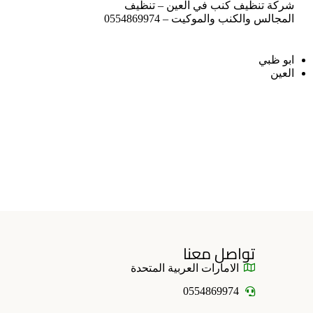
شركة تنظيف كنب في العين – تنظيف
المجالس والكنب والموكيت – 0554869974
ابو ظبي
العين
تواصل معنا
الامارات العربية المتحدة
0554869974