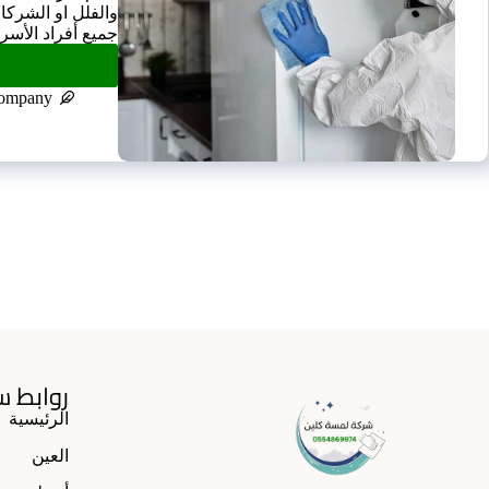
والفلل او الشركا
جميع أفراد الأس
company
روابط س
الرئيسية
العين