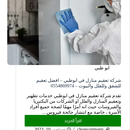
ابو ظبي
شركة تعقيم منازل في ابوظبي – افضل تعقيم
للشقق وللفلل والبيوت – 0554869974
تقدم شركة تعقيم منازل في ابوظبي خدمات تطهير
وتعقيم المنازل والفلل او الشركات من البكتيريا
والفيروسات حيث انه أمرًا مهمًا لصحة جميع أفراد
الأسرة ، خاصة مع انتشار جائحة فيروس…
اقرأ المزيد
cleancompany
سبتمبر 10, 2023