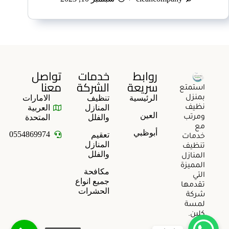
روابط
خدمات
تواصل
سريعة
الشركة
معنا
استمتع
الرئيسية
تنظيف
الامارات
بمنزل
المنازل
العربية
نظيف
العين
والفلل
المتحدة
ومرتب
مع
أبوظبي
0554869974
تعقيم
خدمات
المنازل
تنظيف
والفلل
المنازل
المميزة
مكافحة
التي
جميع انواع
تقدمها
الحشرات
شركة
لمسة
كلين.