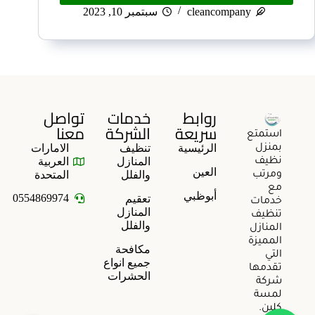
cleancompany
سبتمبر 10, 2023
روابط
خدمات
تواصل
سريعة
الشركة
معنا
استمتع
الرئيسية
تنظيف
الامارات
بمنزل
المنازل
العربية
نظيف
العين
والفلل
المتحدة
ومرتب
مع
أبوظبي
0554869974
تعقيم
خدمات
المنازل
تنظيف
والفلل
المنازل
المميزة
مكافحة
التي
جميع انواع
تقدمها
الحشرات
شركة
لمسة
كلين.