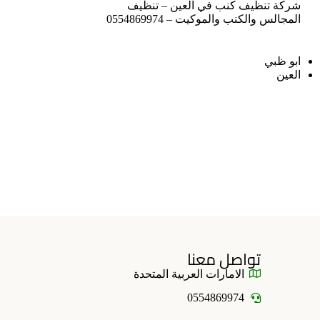
شركة تنظيف كنب في العين – تنظيف
المجالس والكنب والموكيت – 0554869974
ابو ظبي
العين
تواصل معنا
الامارات العربية المتحدة
0554869974