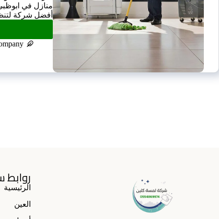
منازل في ابوظبي
أفضل شركة لتنظي
company
روابط س
الرئيسية
العين