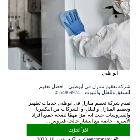
ابو ظبي
شركة تعقيم منازل في ابوظبي – افضل تعقيم
للشقق وللفلل والبيوت – 0554869974
تقدم شركة تعقيم منازل في ابوظبي خدمات تطهير
وتعقيم المنازل والفلل او الشركات من البكتيريا
والفيروسات حيث انه أمرًا مهمًا لصحة جميع أفراد
الأسرة ، خاصة مع انتشار جائحة فيروس…
اقرأ المزيد
cleancompany
سبتمبر 10, 2023