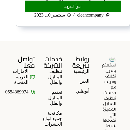
اقرأ المزيد
cleancompany
سبتمبر 10, 2023
روابط
خدمات
تواصل
سريعة
الشركة
معنا
استمتع
الرئيسية
تنظيف
الامارات
بمنزل
المنازل
العربية
نظيف
العين
والفلل
المتحدة
ومرتب
مع
أبوظبي
0554869974
تعقيم
خدمات
المنازل
تنظيف
والفلل
المنازل
المميزة
مكافحة
التي
جميع انواع
تقدمها
الحشرات
شركة