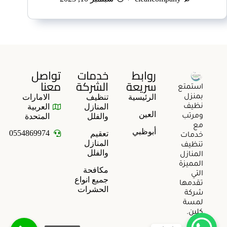
روابط
خدمات
تواصل
سريعة
الشركة
معنا
استمتع
الرئيسية
تنظيف
الامارات
بمنزل
المنازل
العربية
نظيف
العين
والفلل
المتحدة
ومرتب
مع
أبوظبي
0554869974
تعقيم
خدمات
المنازل
تنظيف
والفلل
المنازل
المميزة
مكافحة
التي
جميع انواع
تقدمها
الحشرات
شركة
لمسة
كلين.