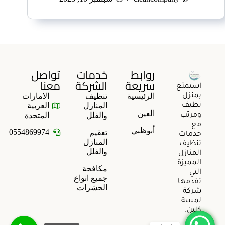
روابط
خدمات
تواصل
سريعة
الشركة
معنا
استمتع
الرئيسية
تنظيف
الامارات
بمنزل
المنازل
العربية
نظيف
العين
والفلل
المتحدة
ومرتب
مع
أبوظبي
0554869974
تعقيم
خدمات
المنازل
تنظيف
والفلل
المنازل
المميزة
مكافحة
التي
جميع انواع
تقدمها
الحشرات
شركة
لمسة
كلين.